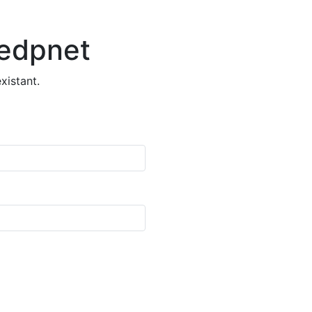
 edpnet
istant.