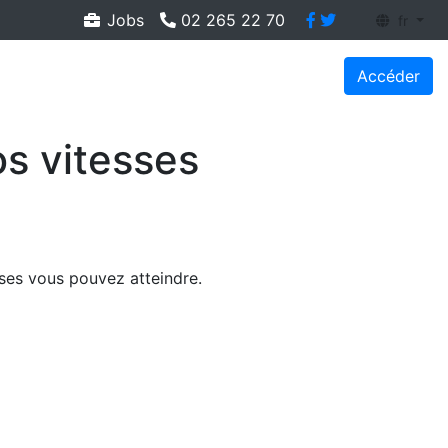
Jobs
02 265 22 70
fr
Accéder
os vitesses
esses vous pouvez atteindre.