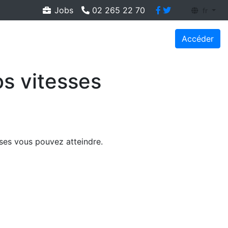
Jobs
02 265 22 70
fr
Accéder
os vitesses
esses vous pouvez atteindre.